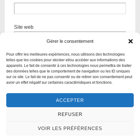
Site web
Gérer le consentement
Pour offrir les meilleures expériences, nous utilisons des technologies
telles que les cookies pour stocker et/ou accéder aux informations des
appareils. Le fait de consentir à ces technologies nous permettra de traiter
des données telles que le comportement de navigation ou les ID uniques
sur ce site. Le fait de ne pas consentir ou de retirer son consentement peut
avoir un effet négatif sur certaines caractéristiques et fonctions.
ACCEPTER
Mentions légales
–
A propos de l’association
– C2S 2 avenue du
Général de Gaulle 45150 JARGEAU – 02.38.59.76.80
REFUSER
VOIR LES PRÉFÉRENCES
Copyright © 2026
| Powered by
Responsive Theme