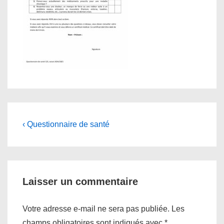
Navigation
Previous
‹ Questionnaire de santé
Post
de
is
l’article
Laisser un commentaire
Votre adresse e-mail ne sera pas publiée.
Les
champs obligatoires sont indiqués avec
*