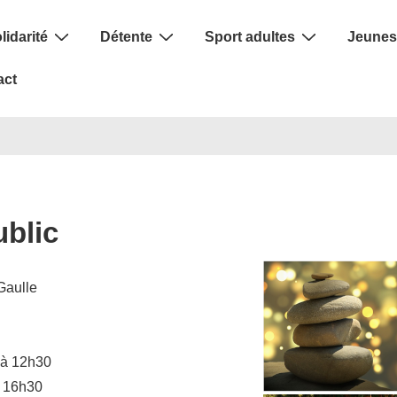
lidarité
Détente
Sport adultes
Jeunes
act
ublic
Gaulle
 à 12h30
à 16h30