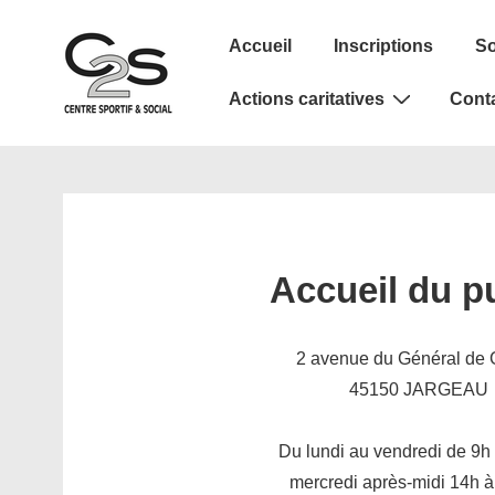
↓
Main
passer
Accueil
Inscriptions
So
Navigation
au
Actions caritatives
Cont
contenu
principal
Accueil du p
2 avenue du Général de 
45150 JARGEAU
Du lundi au vendredi de 9h
mercredi après-midi 14h 