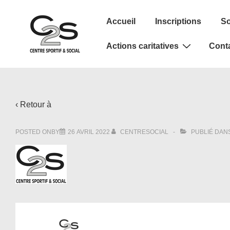
↓
Main
passer
Accueil
Inscriptions
So
Navigation
au
Actions caritatives
Cont
contenu
principal
‹ Retour à
POSTED ONBY
26 AVRIL 2022
CENTRESOCIAL
PUBLIÉ DAN